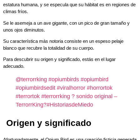
estatura humana, y se especula que su hábitat es en regiones de
climas fríos.
Se le asemeja a un ave gigante, con un pico de gran tamaño y
unos ojos diminutos.
Su característica más notoria consiste en un espeso pelaje
blanco que recubre la totalidad de su cuerpo.
Para descubrir su origen y significado, estás en el lugar
adecuado.
@terrorrking
#opiumbirds
#opiumbird
#opiumbirdsedit
#viralhorror
#horrortok
#terrortok
#terrorrking
? sonido original –
TerrorrKing?#HistoriasdeMiedo
Origen y significado
Afortunadamente, el Opium Bird es una creación ficticia generada