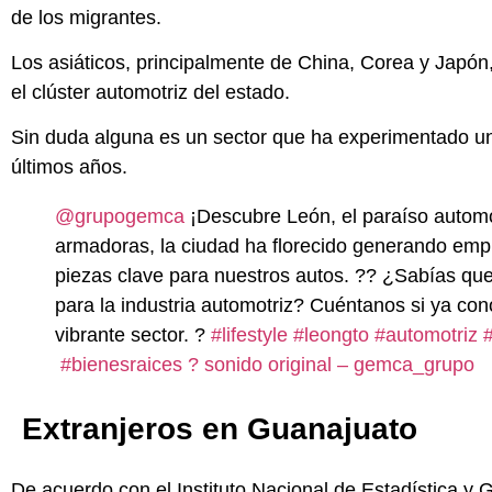
de los migrantes.
Los asiáticos, principalmente de China, Corea y Japón,
el clúster automotriz del estado.
Sin duda alguna es un sector que ha experimentado un 
últimos años.
@grupogemca
¡Descubre León, el paraíso automot
armadoras, la ciudad ha florecido generando empl
piezas clave para nuestros autos. ?? ¿Sabías qu
para la industria automotriz? Cuéntanos si ya con
vibrante sector. ?
#lifestyle
#leongto
#automotriz
#
#bienesraices
? sonido original – gemca_grupo
Extranjeros en Guanajuato
De acuerdo con el Instituto Nacional de Estadística y 