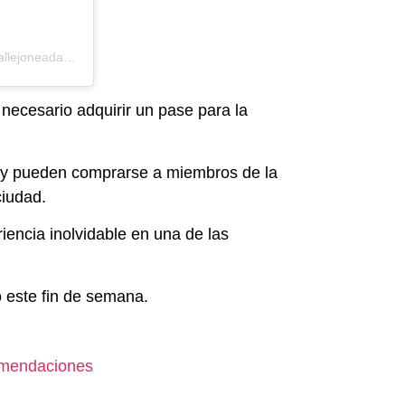
Una publicación compartida por Callejoneadas TDU Virreynal (@callejoneadasenguanajuato)
 necesario adquirir un pase para la
 y pueden comprarse a miembros de la
ciudad.
iencia inolvidable en una de las
 este fin de semana.
comendaciones