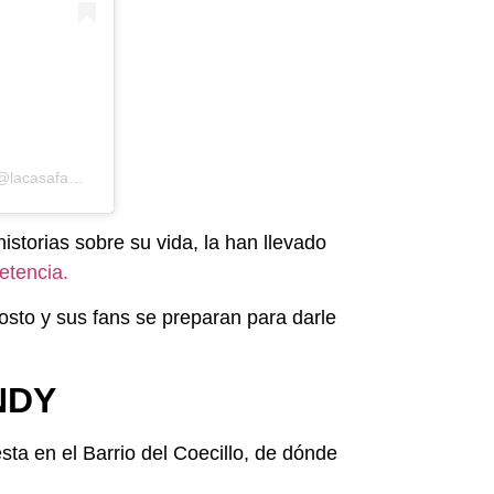
Una publicación compartida de La Casa de los Famosos México (@lacasafamososmx)
historias sobre su vida, la han llevado
etencia.
osto y sus fans se preparan para darle
NDY
ta en el Barrio del Coecillo, de dónde