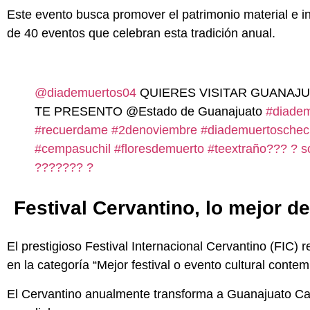
Este evento busca promover el patrimonio material e i
de 40 eventos que celebran esta tradición anual.
@diademuertos04
QUIERES VISITAR GUANAJU
TE PRESENTO @Estado de Guanajuato
#diade
#recuerdame
#2denoviembre
#diademuertoschec
#cempasuchil
#floresdemuerto
#teextraño???
? s
??????? ?
Festival Cervantino, lo mejor d
El prestigioso Festival Internacional Cervantino (FIC) 
en la categoría “Mejor festival o evento cultural cont
El Cervantino anualmente transforma a Guanajuato Cap