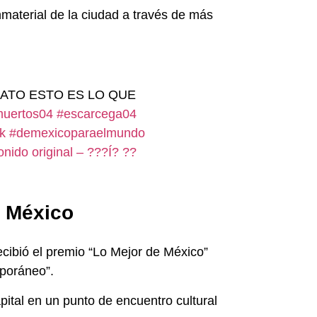
nmaterial de la ciudad a través de más
ATO ESTO ES LO QUE
muertos04
#escarcega04
k
#demexicoparaelmundo
onido original – ???Í? ??
e México
recibió el premio “Lo Mejor de México”
emporáneo”.
ital en un punto de encuentro cultural