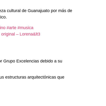
queza cultural de Guanajuato por más de
ico.
ino
#arte
#musica
 original – Lorena&lt3
or Grupo Excelencias debido a su
s estructuras arquitectónicas que