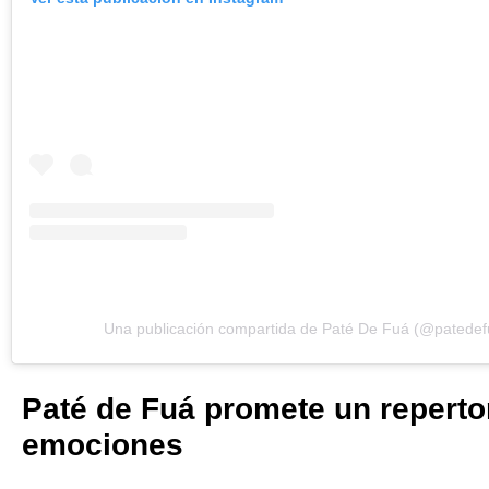
Una publicación compartida de Paté De Fuá (@patedef
Paté de Fuá promete un repertor
emociones