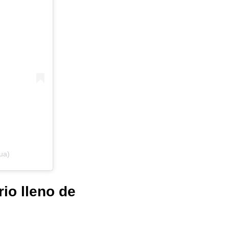
ua)
io lleno de